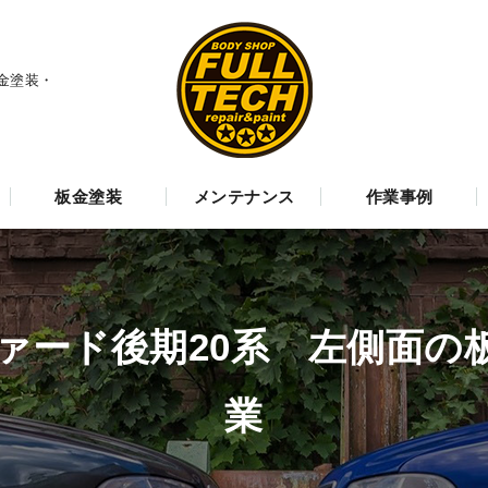
金塗装・
板金塗装
メンテナンス
作業事例
ァード後期20系 左側面の
業