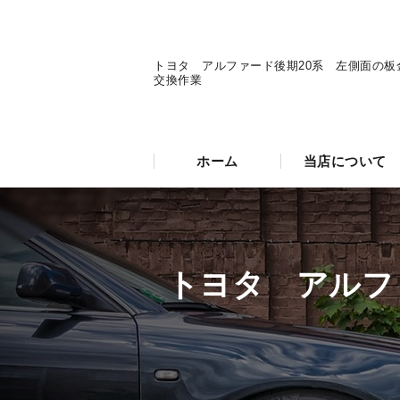
トヨタ アルファード後期20系 左側面の板
交換作業
ホーム
当店について
トヨタ アルフ