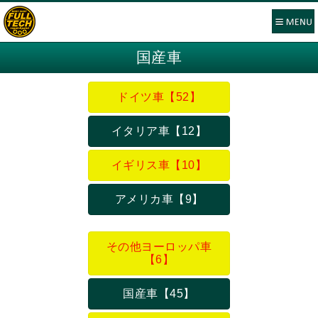
国産車
ドイツ車【52】
イタリア車【12】
イギリス車【10】
アメリカ車【9】
その他ヨーロッパ車
【6】
国産車【45】