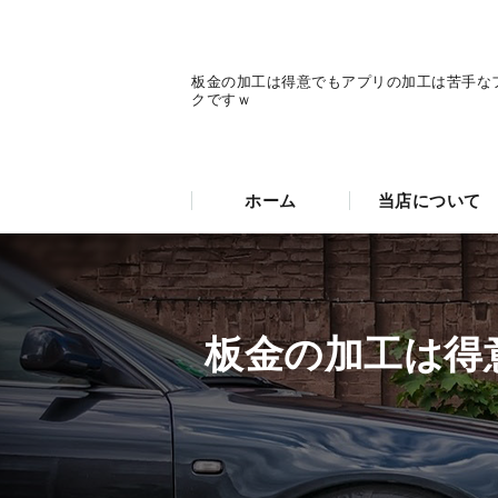
板金の加工は得意でもアプリの加工は苦手な
クですｗ
ホーム
当店について
板金の加工は得