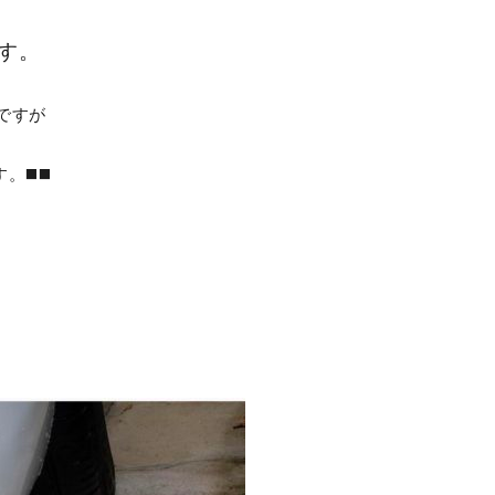
す。
んですが
◼️◼️
。