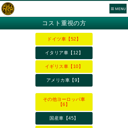
コスト重視の方
ドイツ車【52】
イタリア車【12】
イギリス車【10】
アメリカ車【9】
その他ヨーロッパ車
【6】
国産車【45】